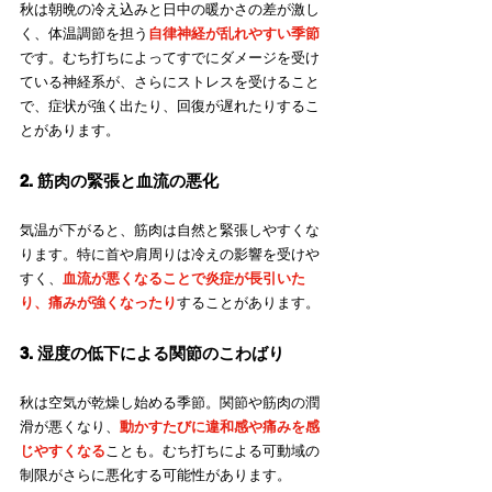
秋は朝晩の冷え込みと日中の暖かさの差が激し
く、体温調節を担う
自律神経が乱れやすい季節
です。むち打ちによってすでにダメージを受け
ている神経系が、さらにストレスを受けること
で、症状が強く出たり、回復が遅れたりするこ
とがあります。
2. 筋肉の緊張と血流の悪化
気温が下がると、筋肉は自然と緊張しやすくな
ります。特に首や肩周りは冷えの影響を受けや
すく、
血流が悪くなることで炎症が長引いた
り、痛みが強くなったり
することがあります。
3. 湿度の低下による関節のこわばり
秋は空気が乾燥し始める季節。関節や筋肉の潤
滑が悪くなり、
動かすたびに違和感や痛みを感
じやすくなる
ことも。むち打ちによる可動域の
制限がさらに悪化する可能性があります。