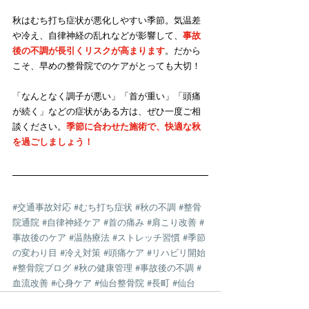
秋はむち打ち症状が悪化しやすい季節。気温差
や冷え、自律神経の乱れなどが影響して、
事故
後の不調が長引くリスクが高まります
。だから
こそ、早めの整骨院でのケアがとっても大切！
「なんとなく調子が悪い」「首が重い」「頭痛
が続く」などの症状がある方は、ぜひ一度ご相
談ください。
季節に合わせた施術で、快適な秋
を過ごしましょう！
#交通事故対応
#むち打ち症状
#秋の不調
#整骨
院通院
#自律神経ケア
#首の痛み
#肩こり改善
#
事故後のケア
#温熱療法
#ストレッチ習慣
#季節
の変わり目
#冷え対策
#頭痛ケア
#リハビリ開始
#整骨院ブログ
#秋の健康管理
#事故後の不調
#
血流改善
#心身ケア
#仙台整骨院
#長町
#仙台