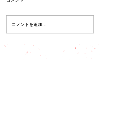
コメント
コメントを追加…
クマを自動車で轢いたら
交通事故後の初
どうなるの？現場での対
イド「72時間以
処法
負な理由とその