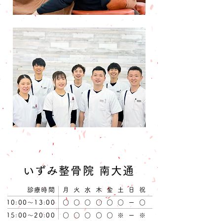
いずみ整骨院 南大通
22
日
(火
)・
23
日
(水)は内覧会を開催！
診療時間
月 火 水 木 金 土 日 祝
​お肌の相談会のご予約は
こちら
から。
10:00〜13:00
​○ ​○​ ○ ​○ ​○ ​○ ー ○
15:00〜20:00
​○ ​○​ ○ ​
○
​○
​※ ー ※