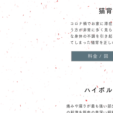
猫背
コロナ禍でお家に滞在
う方が非常に多く見ら
な身体の不調を引き起
てしまった猫背を正し
料金 / 回
ハイボル
痛みや凝りが最も強い部
の刺激を筋肉の奥深い組