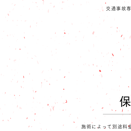
交通事故
負担金
全
て
​
施術によって別途料