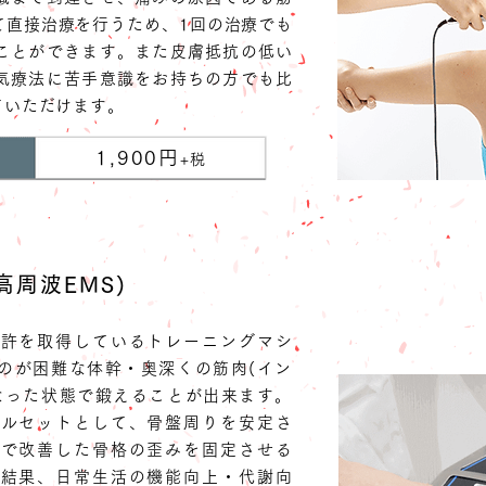
て直接治療を行うため、1回の治療でも
ことができます。また皮膚抵抗の低い
気療法に苦手意識をお持ちの方でも比
ていただけます。
1,900円
+税
高周波EMS)
特許を取得しているトレーニングマシ
のが困難な体幹・奥深くの筋肉(イン
なった状態で鍛えることが出来ます。
コルセットとして、骨盤周りを安定さ
療で改善した骨格の
歪みを固定させる
の結果、日常生活の機能向上・代謝向