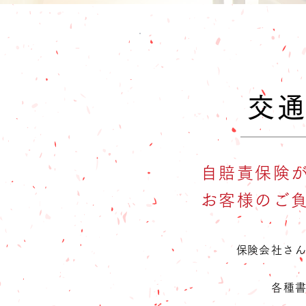
交
自賠責保険
お客様のご
​保険会社さ
各種