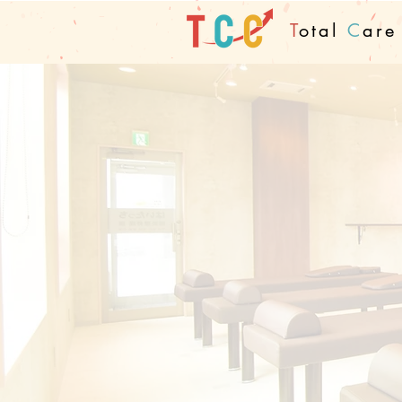
T
otal
C
ar