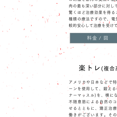
肉の最も深い部分に対し
驚くほど治療効果を得る
種類の療法ですので、電
較的安心して治療を受け
料金 / 回
楽トレ
(複合
アメリカや日本などで
ーンを使用して、鍛える
ナーマッスル)を、横に
不随意筋による自然の
せるとともに、矯正治
働きがございます。そ