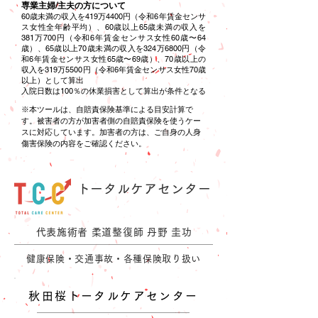
専業主婦/主夫の方について
60歳未満の収入を419万4400円（令和6年賃金センサ
ス女性全年齢平均）、60歳以上65歳未満の収入を
381万700円（令和6年賃金センサス女性60歳〜64
歳）、65歳以上70歳未満の収入を324万6800円（令
和6年賃金センサス女性65歳〜69歳）、70歳以上の
収入を319万5500円（令和6年賃金センサス女性70歳
以上）として算出
入院日数は100％の休業損害として算出が条件となる
※本ツールは、自賠責保険基準による目安計算で
す。
被害者の方が加害者側の自賠責保険を使うケー
スに対応しています。加害者の方は、ご自身の人身
傷害保険の内容をご確認ください。
トータルケアセンター
GROUP
代表施術者 柔道整復師 丹野 圭功
健康保険・交通事故・各種保険取り扱い
秋田桜トータルケアセンター