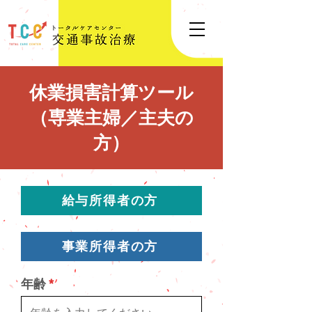
休業損害計算ツール
（専業主婦／主夫の
方）
給与所得者の方
事業所得者の方
年齢